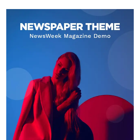
SUBSCRIBE NOW
Company
About
Contact us
Subscription Plans
My account