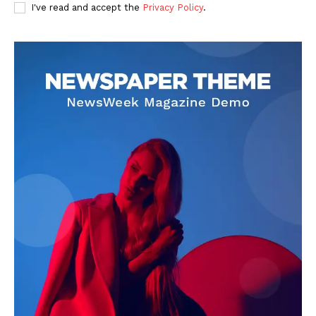
I've read and accept the
Privacy Policy
.
SUBSCRIBE NOW
Company
About
Contact us
Subscription Plans
My account