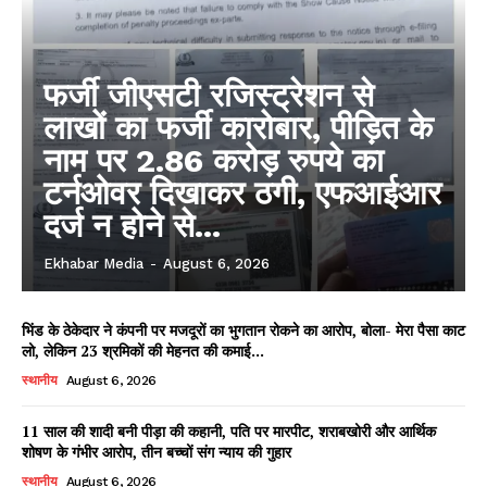
फर्जी जीएसटी रजिस्ट्रेशन से
लाखों का फर्जी कारोबार, पीड़ित के
नाम पर 2.86 करोड़ रुपये का
टर्नओवर दिखाकर ठगी, एफआईआर
दर्ज न होने से...
Ekhabar Media
-
August 6, 2026
भिंड के ठेकेदार ने कंपनी पर मजदूरों का भुगतान रोकने का आरोप, बोला- मेरा पैसा काट
लो, लेकिन 23 श्रमिकों की मेहनत की कमाई...
स्थानीय
August 6, 2026
11 साल की शादी बनी पीड़ा की कहानी, पति पर मारपीट, शराबखोरी और आर्थिक
शोषण के गंभीर आरोप, तीन बच्चों संग न्याय की गुहार
स्थानीय
August 6, 2026