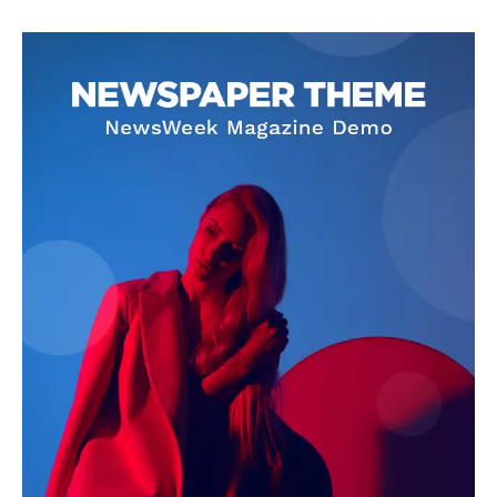
SUBSCRIBE NOW
Company
About
Contact us
Subscription Plans
My account