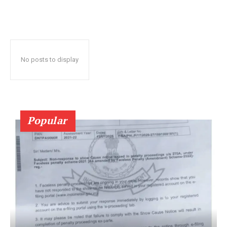
No posts to display
Popular