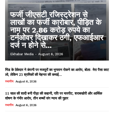
फर्जी जीएसटी रजिस्ट्रेशन से
लाखों का फर्जी कारोबार, पीड़ित के
नाम पर 2.86 करोड़ रुपये का
टर्नओवर दिखाकर ठगी, एफआईआर
दर्ज न होने से...
Ekhabar Media
-
August 6, 2026
भिंड के ठेकेदार ने कंपनी पर मजदूरों का भुगतान रोकने का आरोप, बोला- मेरा पैसा काट
लो, लेकिन 23 श्रमिकों की मेहनत की कमाई...
स्थानीय
August 6, 2026
11 साल की शादी बनी पीड़ा की कहानी, पति पर मारपीट, शराबखोरी और आर्थिक
शोषण के गंभीर आरोप, तीन बच्चों संग न्याय की गुहार
स्थानीय
August 6, 2026