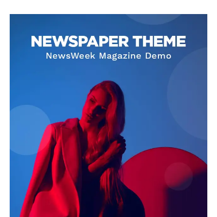
SUBSCRIBE NOW
Company
About
Contact us
Subscription Plans
My account