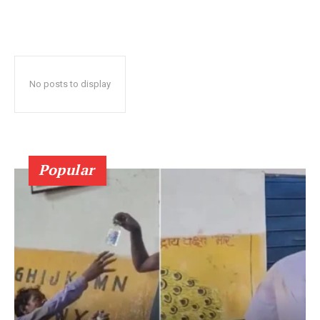
No posts to display
Popular