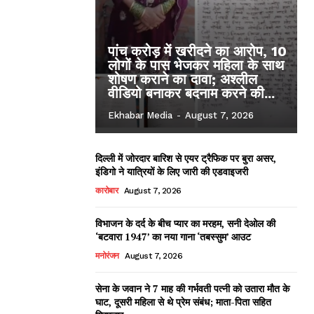
पांच करोड़ में खरीदने का आरोप, 10
लोगों के पास भेजकर महिला के साथ
शोषण कराने का दावा; अश्लील
वीडियो बनाकर बदनाम करने की...
Ekhabar Media
-
August 7, 2026
दिल्ली में जोरदार बारिश से एयर ट्रैफिक पर बुरा असर,
इंडिगो ने यात्रियों के लिए जारी की एडवाइजरी
कारोबार
August 7, 2026
विभाजन के दर्द के बीच प्यार का मरहम, सनी देओल की
‘बटवारा 1947’ का नया गाना ‘तबस्सुम’ आउट
मनोरंजन
August 7, 2026
सेना के जवान ने 7 माह की गर्भवती पत्नी को उतारा मौत के
घाट, दूसरी महिला से थे प्रेम संबंध; माता-पिता सहित