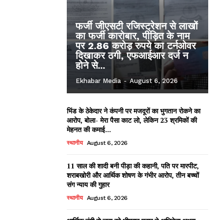
फर्जी जीएसटी रजिस्ट्रेशन से लाखों
का फर्जी कारोबार, पीड़ित के नाम
पर 2.86 करोड़ रुपये का टर्नओवर
दिखाकर ठगी, एफआईआर दर्ज न
होने से...
Ekhabar Media
-
August 6, 2026
भिंड के ठेकेदार ने कंपनी पर मजदूरों का भुगतान रोकने का
आरोप, बोला- मेरा पैसा काट लो, लेकिन 23 श्रमिकों की
मेहनत की कमाई...
स्थानीय
August 6, 2026
11 साल की शादी बनी पीड़ा की कहानी, पति पर मारपीट,
शराबखोरी और आर्थिक शोषण के गंभीर आरोप, तीन बच्चों
संग न्याय की गुहार
स्थानीय
August 6, 2026