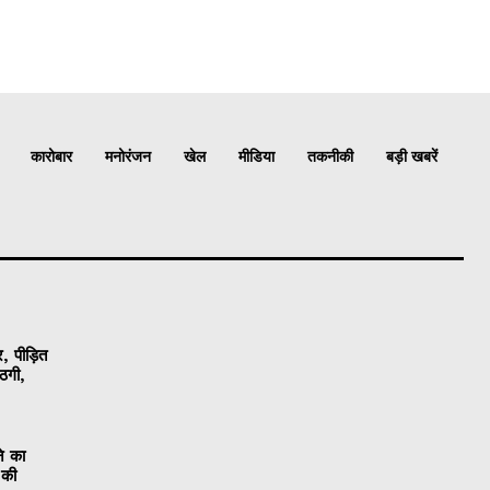
कारोबार
मनोरंजन
खेल
मीडिया
तकनीकी
बड़ी खबरें
, पीड़ित
ठगी,
ने का
 की