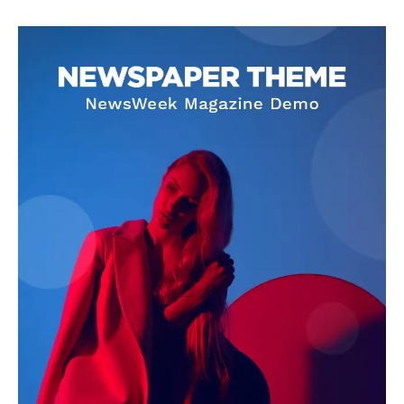
SUBSCRIBE NOW
Company
About
Contact us
Subscription Plans
My account