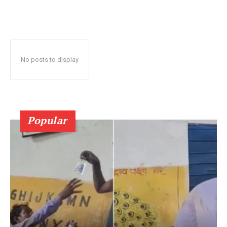
No posts to display
Popular