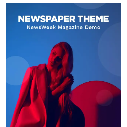
SUBSCRIBE NOW
Company
About
Contact us
Subscription Plans
My account