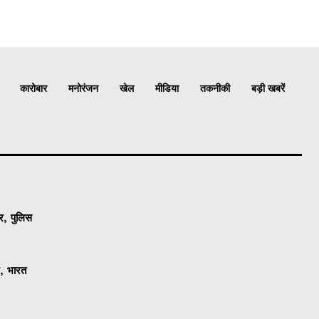
कारोबार
मनोरंजन
खेल
मीडिया
तकनीकी
बड़ी खबरें
र, पुलिस
श, भारत