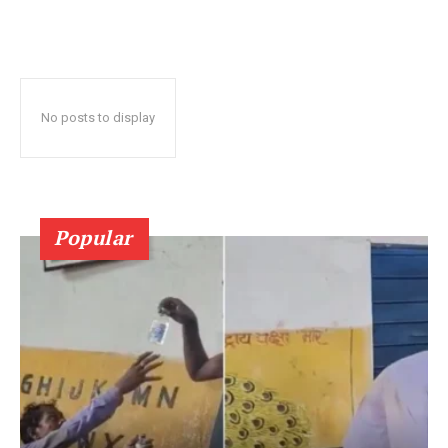
No posts to display
Popular