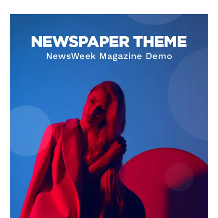
SUBSCRIBE NOW
Company
About
Contact us
Subscription Plans
My account