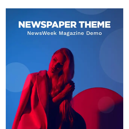
SUBSCRIBE NOW
Company
About
Contact us
Subscription Plans
My account