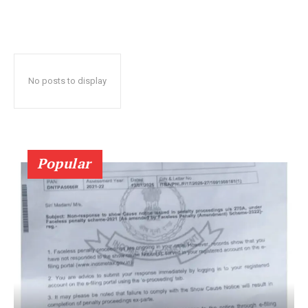
No posts to display
Popular