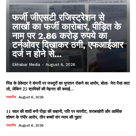
फर्जी जीएसटी रजिस्ट्रेशन से
लाखों का फर्जी कारोबार, पीड़ित के
नाम पर 2.86 करोड़ रुपये का
टर्नओवर दिखाकर ठगी, एफआईआर
दर्ज न होने से...
Ekhabar Media
-
August 6, 2026
भिंड के ठेकेदार ने कंपनी पर मजदूरों का भुगतान रोकने का आरोप, बोला- मेरा पैसा काट
लो, लेकिन 23 श्रमिकों की मेहनत की कमाई...
स्थानीय
August 6, 2026
11 साल की शादी बनी पीड़ा की कहानी, पति पर मारपीट, शराबखोरी और आर्थिक
शोषण के गंभीर आरोप, तीन बच्चों संग न्याय की गुहार
स्थानीय
August 6, 2026