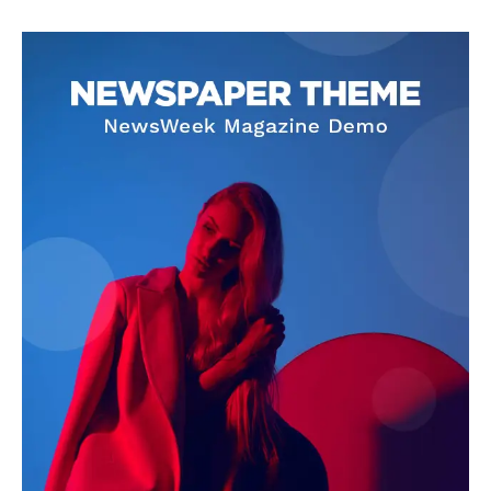
SUBSCRIBE NOW
Company
About
Contact us
Subscription Plans
My account