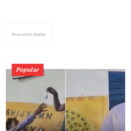
No posts to display
Popular