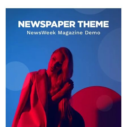
SUBSCRIBE NOW
Company
About
Contact us
Subscription Plans
My account