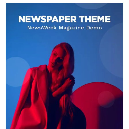
SUBSCRIBE NOW
Company
About
Contact us
Subscription Plans
My account