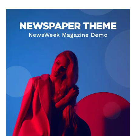
SUBSCRIBE NOW
Company
About
Contact us
Subscription Plans
My account