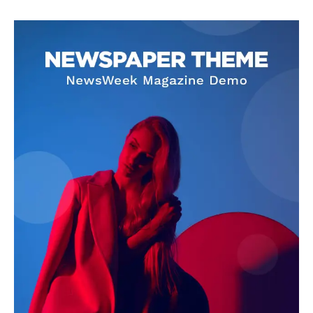
SUBSCRIBE NOW
Company
About
Contact us
Subscription Plans
My account