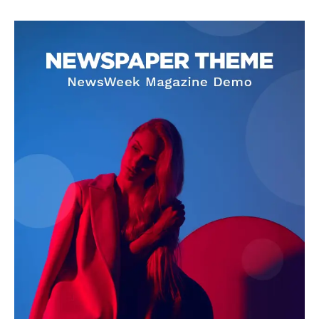
SUBSCRIBE NOW
Company
About
Contact us
Subscription Plans
My account