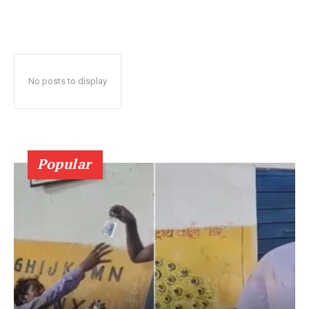
No posts to display
Popular