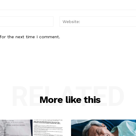
Email:*
for the next time I comment.
RELATED
More like this