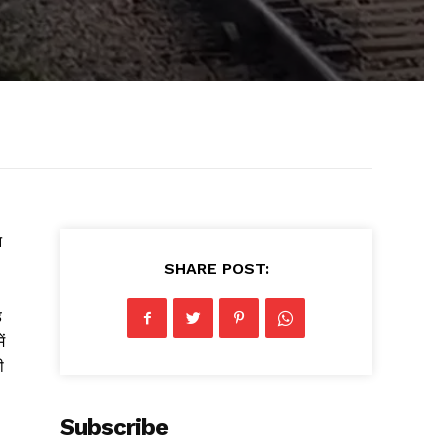
न
SHARE POST:
ड
ं
ी
Subscribe