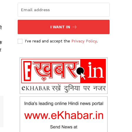
I WANT IN
ी
I've read and accept the
Privacy Policy
.
के
र