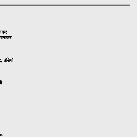
ेजकर
ो बनाकर
, इंडिगो
की
e.