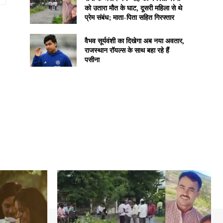
को उतारा मौत के घाट, दूसरी महिला से थे
प्रेम संबंध; माता-पिता सहित गिरफ्तार
वैभव सूर्यवंशी का दिखेगा अब नया अवतार,
राजस्थान रॉयल्स के साथ बहा रहे हैं
पसीना