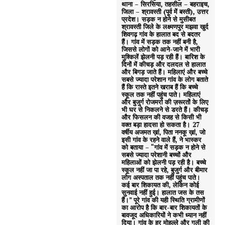
थाना – सिरसिया, तहसील – बहराइच,
जिला – श्रावस्ती (पूर्व में बस्ती), उत्तर
प्रदेश। सड़क न होने से मुसीबत
श्रावस्ती जिले के लक्ष्मणपुर मझवा खुर्द
शिवगढ़ गांव के हालात बद से बदतर
हैं। गांव में सड़क तक नहीं बनी है,
जिससे लोगों को आने-जाने में भारी
मुश्किलें झेलनी पड़ रही हैं। बारिश के
दिनों में कीचड़ और दलदल से हालात
और बिगड़ जाते हैं। महिलाएं और बच्चे
सबसे ज्यादा परेशान गांव के लोग बताते
हैं कि रास्ते इतने खराब हैं कि बच्चे
स्कूल तक नहीं पहुंच पाते। महिलाएं
और बुजुर्ग रोजमर्रा की ज़रूरतों के लिए
भी घर से निकलने से डरते हैं। कीचड़
और फिसलन की वजह से किसी भी
वक्त बड़ा हादसा हो सकता है। 27
वर्षीय अजमत ख़ां, पिता ननकू ख़ां, जो
इसी गांव के रहने वाले हैं, ने भास्कर
को बताया – “गांव में सड़क न होने से
सबसे ज्यादा परेशानी बच्चों और
महिलाओं को झेलनी पड़ रही है। बच्चे
स्कूल नहीं जा पा रहे, बुजुर्ग और बीमार
लोग अस्पताल तक नहीं पहुंच पाते।
कई बार शिकायत की, लेकिन कोई
सुनवाई नहीं हुई। हालात जस के तस
हैं।” पूरे गांव की यही स्थिति ग्रामीणों
का आरोप है कि बार-बार शिकायतों के
बावजूद अधिकारियों ने कभी ध्यान नहीं
दिया। गांव के हर मोहल्ले और गली की