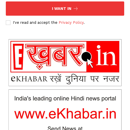
News Week
Magazine PRO
I WANT IN
I've read and accept the
Privacy Policy
.
SUBSCRIBE NOW
Company
About