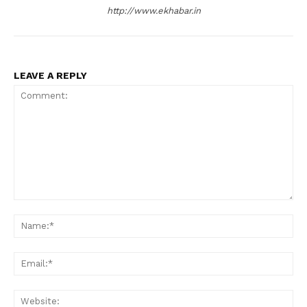
http://www.ekhabar.in
LEAVE A REPLY
Comment:
Na
Ema
Web