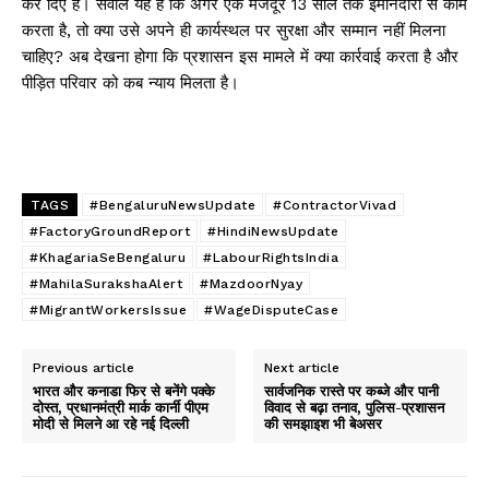
कर दिए हैं। सवाल यह है कि अगर एक मजदूर 13 साल तक ईमानदारी से काम
करता है, तो क्या उसे अपने ही कार्यस्थल पर सुरक्षा और सम्मान नहीं मिलना
चाहिए? अब देखना होगा कि प्रशासन इस मामले में क्या कार्रवाई करता है और
पीड़ित परिवार को कब न्याय मिलता है।
TAGS
#BengaluruNewsUpdate
#ContractorVivad
#FactoryGroundReport
#HindiNewsUpdate
#KhagariaSeBengaluru
#LabourRightsIndia
#MahilaSurakshaAlert
#MazdoorNyay
#MigrantWorkersIssue
#WageDisputeCase
Previous article
Next article
भारत और कनाडा फिर से बनेंगे पक्के
सार्वजनिक रास्ते पर कब्जे और पानी
दोस्त, प्रधानमंत्री मार्क कार्नी पीएम
विवाद से बढ़ा तनाव, पुलिस-प्रशासन
मोदी से मिलने आ रहे नई दिल्ली
की समझाइश भी बेअसर