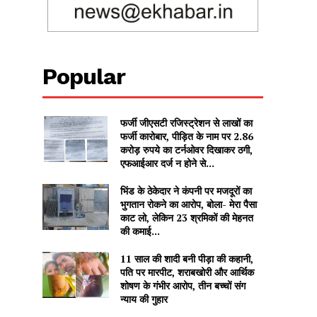
Popular
फर्जी जीएसटी रजिस्ट्रेशन से लाखों का
फर्जी कारोबार, पीड़ित के नाम पर 2.86
करोड़ रुपये का टर्नओवर दिखाकर ठगी,
एफआईआर दर्ज न होने से...
भिंड के ठेकेदार ने कंपनी पर मजदूरों का
भुगतान रोकने का आरोप, बोला- मेरा पैसा
काट लो, लेकिन 23 श्रमिकों की मेहनत
की कमाई...
11 साल की शादी बनी पीड़ा की कहानी,
पति पर मारपीट, शराबखोरी और आर्थिक
शोषण के गंभीर आरोप, तीन बच्चों संग
न्याय की गुहार