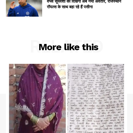
वैभव सूर्यवंशी का दिखेगा अब नया अवतार, राजस्थान
रॉयल्स के साथ बहा रहे हैं पसीना
RELATED
More like this