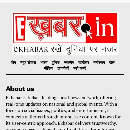
होम
न्यूज़ शोकेस
भारत
दुनिया
स्थानीय
कारोबार
मनोरंजन
खेल
मीडिया
तकनीकी
बड़ी खबरें
About us
Ekhabar is India’s leading social news network, offering
real-time updates on national and global events. With a
focus on social issues, politics, and entertainment, it
connects millions through interactive content. Known for
its user-centric approach, Ekhabar delivers trustworthy,
engaging news, making it a go-to platform for informed