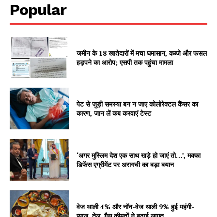
Popular
जमीन के 18 खातेदारों में मचा घमासान, कब्जे और फसल
हड़पने का आरोप; एसपी तक पहुंचा मामला
News Week
Magazine PRO
पेट से जुड़ी समस्या बन न जाए कोलोरेक्टल कैंसर का
कारण, जान लें कब करवाएं टेस्ट
‘अगर मुस्लिम देश एक साथ खड़े हो जाएं तो…’, मक्का
डिफेंस एग्रीमेंट पर अरागची का बड़ा बयान
वेज थाली 4% और नॉन-वेज थाली 9% हुई महंगी-
प्याज, तेल, गैस कीमतों ने बढ़ाई लागत