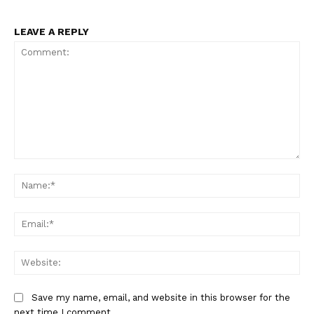
LEAVE A REPLY
Comment:
Na
Ema
Web
Save my name, email, and website in this browser for the
next time I comment.