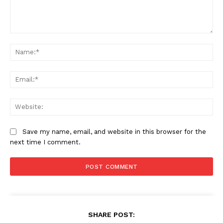
Comment:
Na
Ema
Web
Save my name, email, and website in this browser for the
next time I comment.
SHARE POST: