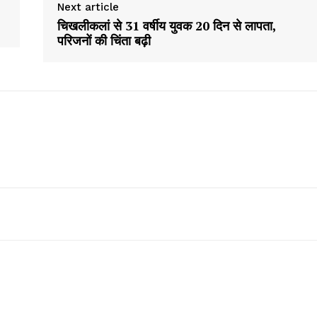
Next article
About
चिखलीकलां से 31 वर्षीय युवक 20 दिन से लापता,
परिजनों की चिंता बढ़ी
Contact us
Subscription Plans
My account
E NOW