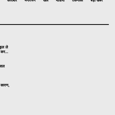
कारोबार
मनोरंजन
खेल
मीडिया
तकनीकी
बड़ी खबरें
कूल ले
ी कर...
 फसल
ा कारण,