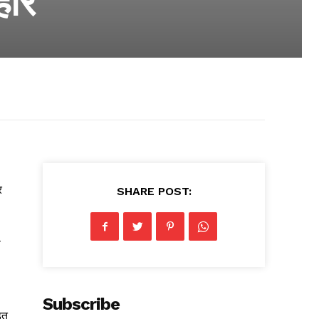
हार
र
SHARE POST:
स
Subscribe
ित