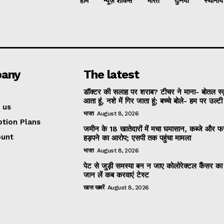
होम
न्यूज़ शोकेस
भारत
दुनिया
स्थानीय
any
The latest
डॉक्टर की सलाह पर शराब? टीचर ने माना- बोतल स्
आता हूं, नशे में गिर जाता हूं; बच्चे बोले- हम पर उल्ट
 us
भारत
August 8, 2026
ption Plans
जमीन के 18 खातेदारों में मचा घमासान, कब्जे और
ount
हड़पने का आरोप; एसपी तक पहुंचा मामला
भारत
August 8, 2026
पेट से जुड़ी समस्या बन न जाए कोलोरेक्टल कैंसर क
जान लें कब करवाएं टेस्ट
खास खबरें
August 8, 2026