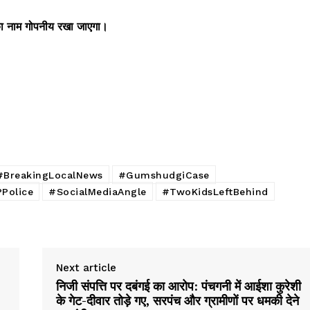
Contact us
का नाम गोपनीय रखा जाएगा।
Subscription Plans
My account
E NOW
#BreakingLocalNews
#GumshudgiCase
Police
#SocialMediaAngle
#TwoKidsLeftBehind
Next article
निजी संपत्ति पर दबंगई का आरोप: पंचगनी में आईशा कुरेशी
के गेट-दीवार तोड़े गए, सरपंच और ग्रामीणों पर धमकी देने