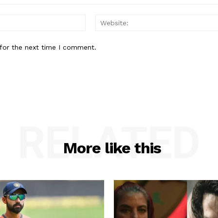
Email:*
for the next time I comment.
RELATED
More like this