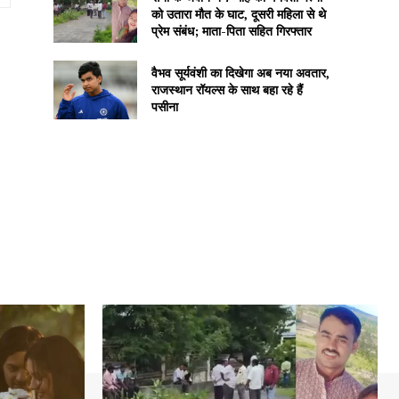
को उतारा मौत के घाट, दूसरी महिला से थे
प्रेम संबंध; माता-पिता सहित गिरफ्तार
वैभव सूर्यवंशी का दिखेगा अब नया अवतार,
राजस्थान रॉयल्स के साथ बहा रहे हैं
पसीना