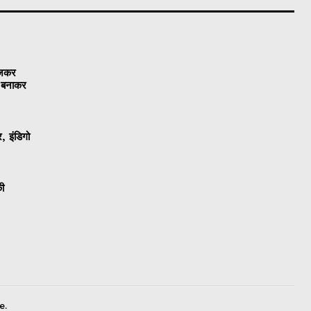
ेजकर
ो बनाकर
, इंडिगो
की
e.