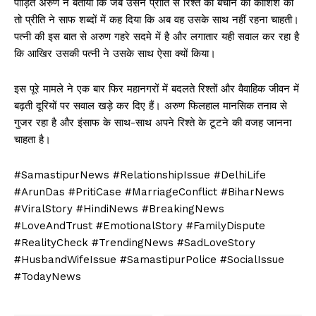
पीड़ित अरुण ने बताया कि जब उसने प्रीति से रिश्ते को बचाने की कोशिश की
तो प्रीति ने साफ शब्दों में कह दिया कि अब वह उसके साथ नहीं रहना चाहती।
पत्नी की इस बात से अरुण गहरे सदमे में है और लगातार यही सवाल कर रहा है
कि आखिर उसकी पत्नी ने उसके साथ ऐसा क्यों किया।
इस पूरे मामले ने एक बार फिर महानगरों में बदलते रिश्तों और वैवाहिक जीवन में
बढ़ती दूरियों पर सवाल खड़े कर दिए हैं। अरुण फिलहाल मानसिक तनाव से
गुजर रहा है और इंसाफ के साथ-साथ अपने रिश्ते के टूटने की वजह जानना
चाहता है।
#SamastipurNews #RelationshipIssue #DelhiLife
#ArunDas #PritiCase #MarriageConflict #BiharNews
#ViralStory #HindiNews #BreakingNews
#LoveAndTrust #EmotionalStory #FamilyDispute
#RealityCheck #TrendingNews #SadLoveStory
#HusbandWifeIssue #SamastipurPolice #SocialIssue
#TodayNews