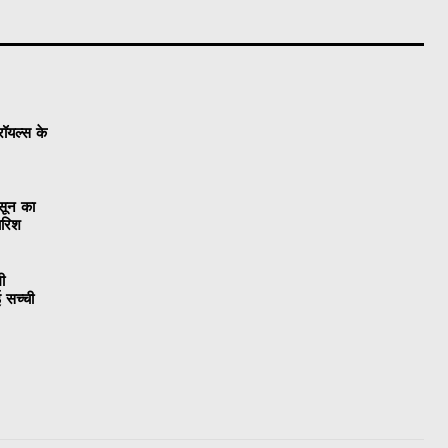
रॉयल्स के
सून का
ारिश
ी
 सच्ची