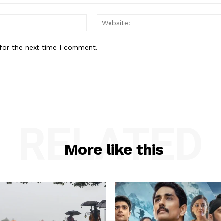
Email:*
for the next time I comment.
RELATED
More like this