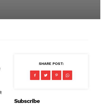
SHARE POST:
ा
ं
Subscribe