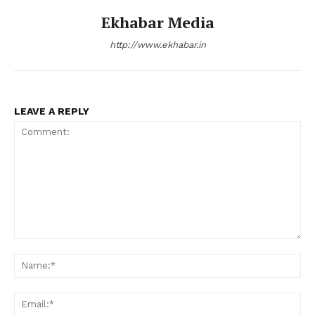
Ekhabar Media
http://www.ekhabar.in
LEAVE A REPLY
Comment:
Na
Ema