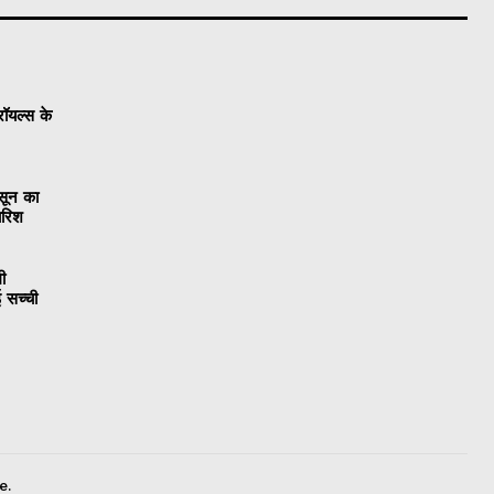
रॉयल्स के
सून का
ारिश
ी
 सच्ची
e.