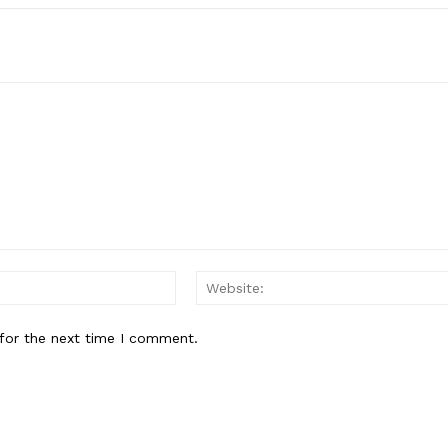
Contact us
Subscription Plans
My account
E NOW
Email:*
for the next time I comment.