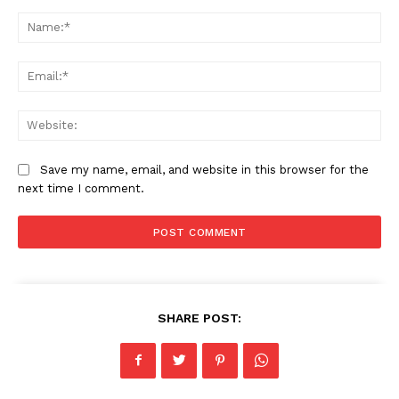
Comment:
Na
Ema
Web
Save my name, email, and website in this browser for the
next time I comment.
SHARE POST: