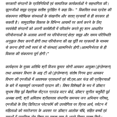
सरकारी
संगठनों
के
प्रतिनिधियों
एवं
सामाजिक
कार्यकर्ताओं
ने
सहभागिता
की।
यूएनजीओ
समूह
प्रमुख
सतीश
पुरोहित
ने
कहा
कि
– ”
विकसित
मध्य
प्रदेश
की
संकल्पना
स्वैच्छिक
संस्थाओं
के
संवहनीय
और
सतत्
प्रयासों
से
ही
सरकार
हो
सकती
है।
सामुदायिक
विकास
के
विभिन्न
आयामों
पर
कार्य
करने
के
लिए
स्वयंसेवी
संगठनों
को
अपनी
कार्यशैली
में
परिवर्तन
करते
हुए
शान
आधारित
परियोजनाओं
के
अलावा
अपनी
स्व
परियोजनाएं
क्षेत्र
समूह
और
समय
परिस्थिति
अनुकूल
तैयार
करनी
होगी
तथा
परियोजना
की
वह
पूर्ति
स्व
प्रकल्पों
के
माध्यम
से
करना
होगी
तभी
स्वयं
से
भी
संस्थाएं
आत्मनिर्भर
होगी।आत्मनिर्भरता
से
ही
विकास
की
संकल्पना
पूर्ण
होगी।
”
कार्यक्रम
के
मुख्य
अतिथि
श्री
विजय
कुमार
सोनी
आयकर
आयुक्त
(
इंग्ज़ेम्प्शन
)
तथा
आयकर
विभाग
के
आइ
टी
ओ
(
इंग्ज़ेम्प्शन
)
संतोष
निगम
द्वारा
आयकर
विभाग
की
एनजीओ
में
आवश्यक
प्रावधानों
एवं
सी
.
एस
.
आर
फंड
की
प्रक्रियाओं
के
बारे
में
महत्वपूर्ण
जानकारी
प्रदान
की।
विषय
विशेषज्ञों
के
रूप
में
डॉक्टर
सुभाष
सिंह
पूर्व
वैज्ञानिक
सेंट्रल
ग्राउंड
वाटर
बोर्ड
,
डॉक्टर
सुनील
चतुर्वेदी
पूर्व
अध्यक्ष
वाणी
,
श्री
अमिताभ
श्रीवास्तव
संभागीय
समन्वय
जन
अभियान
परिषद्
,
एनजीओ
के
लिए
डिजिटल
प्लेटफॉर्म
की
उपयोगिता
पर
प्रिया
आर्य
,
पर्यटन
में
महिलाओ
को
स्वरोजगार
के
अवसर
पर
डॉक्टर
आलोक
चौबे
,
सहित
बच्चों
एवं
युवाओं
में
मानसिक
रोग
विषय
पर
एकता
साहू
ने
अपने
विचार
व्यक्त
किये।