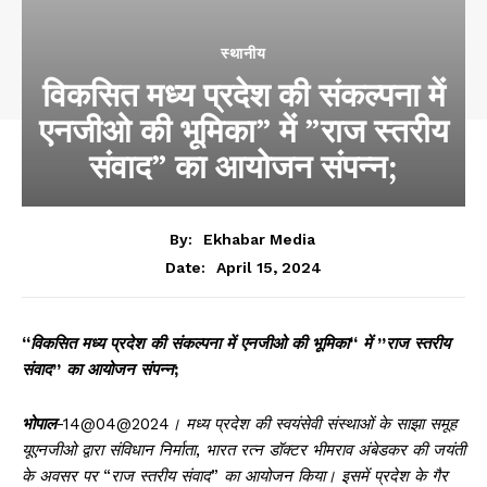
स्थानीय
विकसित मध्य प्रदेश की संकल्पना में
एनजीओ की भूमिका” में ”राज स्तरीय
संवाद” का आयोजन संपन्न;
By:
Ekhabar Media
April 15, 2024
Date:
“
विकसित
मध्य
प्रदेश
की
संकल्पना
में
एनजीओ
की
भूमिका
“
में
”
राज
स्तरीय
संवाद
”
का
आयोजन
संपन्न
;
भोपाल
-14@04@2024
।
मध्य
प्रदेश
की
स्वयंसेवी
संस्थाओं
के
साझा
समूह
यूएनजीओ
द्वारा
संविधान
निर्माता
,
भारत
रत्न
डॉक्टर
भीमराव
अंबेडकर
की
जयंती
के
अवसर
पर
“
राज
स्तरीय
संवाद
”
का
आयोजन
किया।
इसमें
प्रदेश
के
गैर