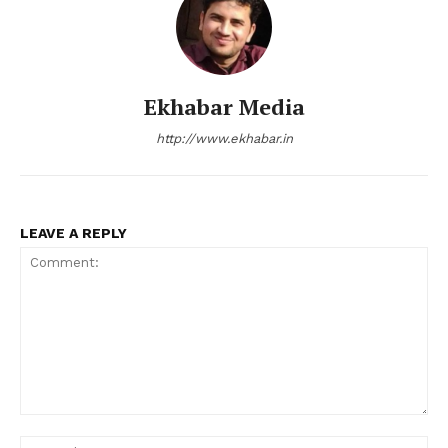
Ekhabar Media
http://www.ekhabar.in
LEAVE A REPLY
Comment:
Na