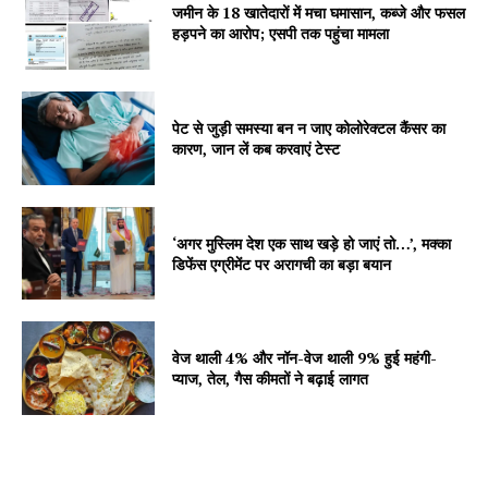
जमीन के 18 खातेदारों में मचा घमासान, कब्जे और फसल
हड़पने का आरोप; एसपी तक पहुंचा मामला
पेट से जुड़ी समस्या बन न जाए कोलोरेक्टल कैंसर का
SUBSCRIBE NOW
कारण, जान लें कब करवाएं टेस्ट
‘अगर मुस्लिम देश एक साथ खड़े हो जाएं तो…’, मक्का
Company
डिफेंस एग्रीमेंट पर अरागची का बड़ा बयान
About
Contact us
वेज थाली 4% और नॉन-वेज थाली 9% हुई महंगी-
Subscription Plans
प्याज, तेल, गैस कीमतों ने बढ़ाई लागत
My account