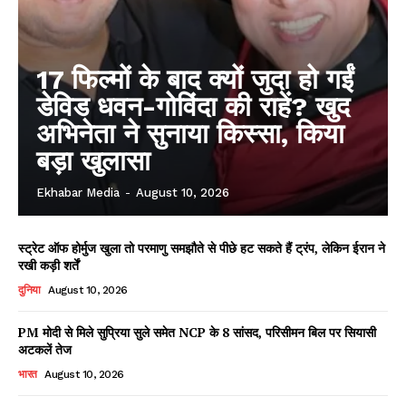
17 फिल्मों के बाद क्यों जुदा हो गईं
डेविड धवन-गोविंदा की राहें? खुद
अभिनेता ने सुनाया किस्सा, किया
बड़ा खुलासा
Ekhabar Media
-
August 10, 2026
स्ट्रेट ऑफ होर्मुज खुला तो परमाणु समझौते से पीछे हट सकते हैं ट्रंप, लेकिन ईरान ने
रखी कड़ी शर्तें
दुनिया
August 10, 2026
PM मोदी से मिले सुप्रिया सुले समेत NCP के 8 सांसद, परिसीमन बिल पर सियासी
अटकलें तेज
भारत
August 10, 2026