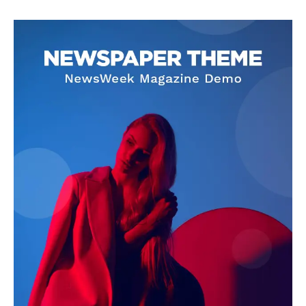
SUBSCRIBE NOW
Company
About
Contact us
Subscription Plans
My account