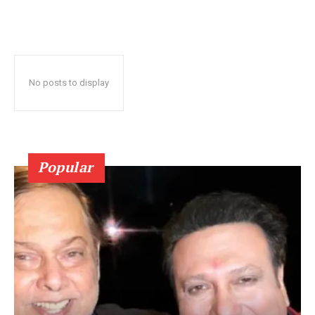
No posts to display
Popular