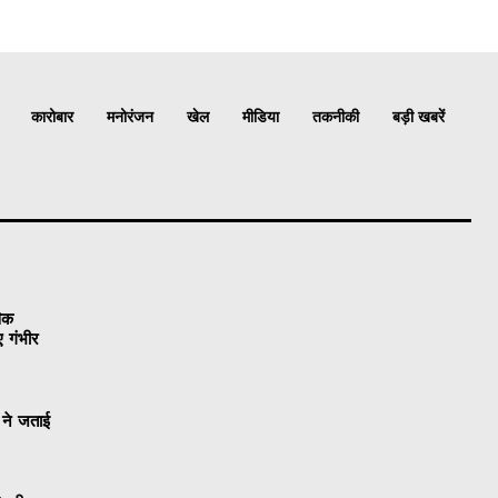
कारोबार
मनोरंजन
खेल
मीडिया
तकनीकी
बड़ी खबरें
विक
ए गंभीर
 ने जताई