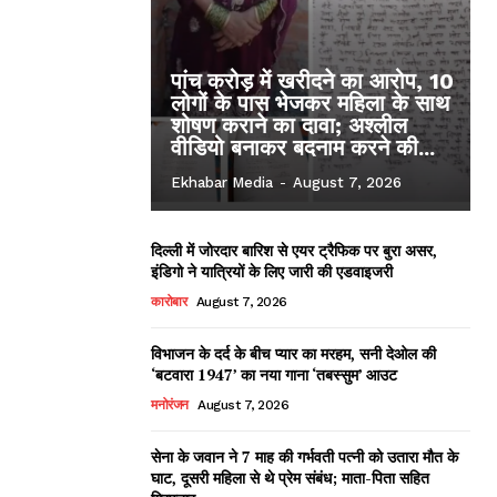
पांच करोड़ में खरीदने का आरोप, 10
लोगों के पास भेजकर महिला के साथ
शोषण कराने का दावा; अश्लील
वीडियो बनाकर बदनाम करने की...
Ekhabar Media
-
August 7, 2026
दिल्ली में जोरदार बारिश से एयर ट्रैफिक पर बुरा असर,
इंडिगो ने यात्रियों के लिए जारी की एडवाइजरी
कारोबार
August 7, 2026
विभाजन के दर्द के बीच प्यार का मरहम, सनी देओल की
‘बटवारा 1947’ का नया गाना ‘तबस्सुम’ आउट
मनोरंजन
August 7, 2026
सेना के जवान ने 7 माह की गर्भवती पत्नी को उतारा मौत के
घाट, दूसरी महिला से थे प्रेम संबंध; माता-पिता सहित