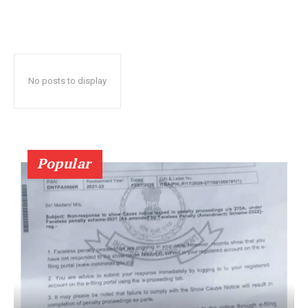
No posts to display
Popular