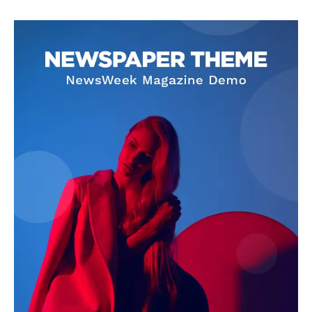
SUBSCRIBE NOW
Company
About
Contact us
Subscription Plans
My account