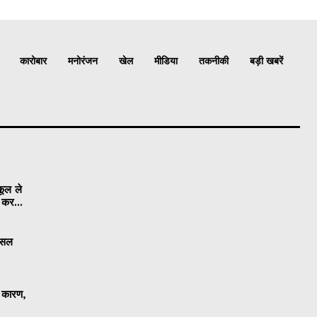
कारोबार
मनोरंजन
खेल
मीडिया
तकनीकी
बड़ी खबरें
कूल ले
ी कर...
 फसल
ा कारण,