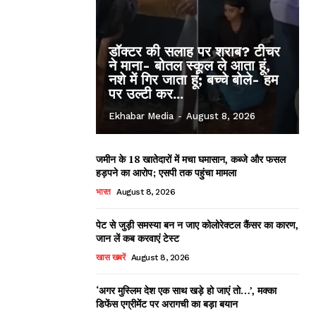
डॉक्टर की सलाह पर शराब? टीचर
ने माना- बोतल स्कूल ले आता हूं,
नशे में गिर जाता हूं; बच्चे बोले- हम
पर उल्टी कर...
Ekhabar Media
-
August 8, 2026
जमीन के 18 खातेदारों में मचा घमासान, कब्जे और फसल
हड़पने का आरोप; एसपी तक पहुंचा मामला
भारत
August 8, 2026
पेट से जुड़ी समस्या बन न जाए कोलोरेक्टल कैंसर का कारण,
जान लें कब करवाएं टेस्ट
खास खबरें
August 8, 2026
‘अगर मुस्लिम देश एक साथ खड़े हो जाएं तो…’, मक्का
डिफेंस एग्रीमेंट पर अरागची का बड़ा बयान