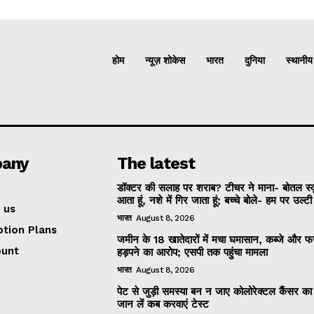
होम
न्यूज़ शोकेस
भारत
दुनिया
स्थानीय
any
The latest
डॉक्टर की सलाह पर शराब? टीचर ने माना- बोतल स्
आता हूं, नशे में गिर जाता हूं; बच्चे बोले- हम पर उल्ट
 us
भारत
August 8, 2026
ption Plans
जमीन के 18 खातेदारों में मचा घमासान, कब्जे और
ount
हड़पने का आरोप; एसपी तक पहुंचा मामला
भारत
August 8, 2026
पेट से जुड़ी समस्या बन न जाए कोलोरेक्टल कैंसर क
जान लें कब करवाएं टेस्ट