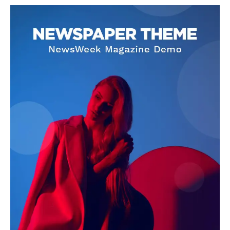
SUBSCRIBE NOW
Company
About
Contact us
Subscription Plans
My account