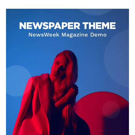
SUBSCRIBE NOW
Company
About
Contact us
Subscription Plans
My account