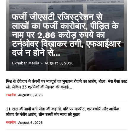
फर्जी जीएसटी रजिस्ट्रेशन से
लाखों का फर्जी कारोबार, पीड़ित के
नाम पर 2.86 करोड़ रुपये का
टर्नओवर दिखाकर ठगी, एफआईआर
दर्ज न होने से...
Ekhabar Media
-
August 6, 2026
भिंड के ठेकेदार ने कंपनी पर मजदूरों का भुगतान रोकने का आरोप, बोला- मेरा पैसा काट
लो, लेकिन 23 श्रमिकों की मेहनत की कमाई...
स्थानीय
August 6, 2026
11 साल की शादी बनी पीड़ा की कहानी, पति पर मारपीट, शराबखोरी और आर्थिक
शोषण के गंभीर आरोप, तीन बच्चों संग न्याय की गुहार
स्थानीय
August 6, 2026