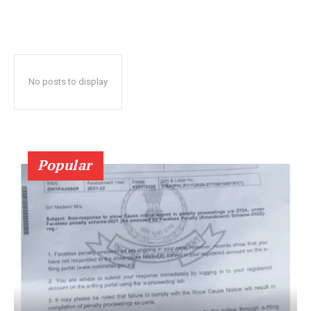
No posts to display
Popular