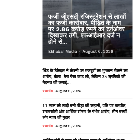
फर्जी जीएसटी रजिस्ट्रेशन से लाखों
का फर्जी कारोबार, पीड़ित के नाम
पर 2.86 करोड़ रुपये का टर्नओवर
दिखाकर ठगी, एफआईआर दर्ज न
होने से...
Ekhabar Media
-
August 6, 2026
भिंड के ठेकेदार ने कंपनी पर मजदूरों का भुगतान रोकने का
आरोप, बोला- मेरा पैसा काट लो, लेकिन 23 श्रमिकों की
मेहनत की कमाई...
स्थानीय
August 6, 2026
11 साल की शादी बनी पीड़ा की कहानी, पति पर मारपीट,
शराबखोरी और आर्थिक शोषण के गंभीर आरोप, तीन बच्चों
संग न्याय की गुहार
स्थानीय
August 6, 2026