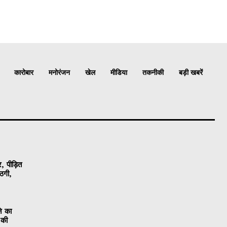
कारोबार
मनोरंजन
खेल
मीडिया
तकनीकी
बड़ी खबरें
, पीड़ित
ठगी,
ने का
 की