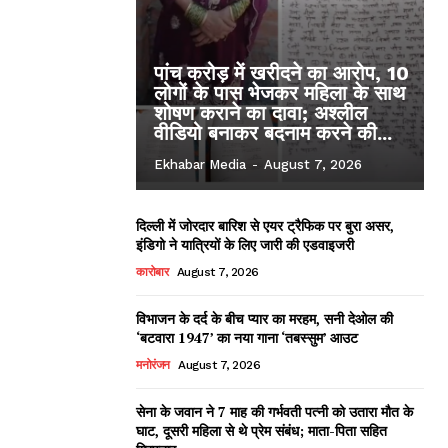
पांच करोड़ में खरीदने का आरोप, 10
लोगों के पास भेजकर महिला के साथ
शोषण कराने का दावा; अश्लील
वीडियो बनाकर बदनाम करने की...
Ekhabar Media
-
August 7, 2026
दिल्ली में जोरदार बारिश से एयर ट्रैफिक पर बुरा असर,
इंडिगो ने यात्रियों के लिए जारी की एडवाइजरी
कारोबार
August 7, 2026
विभाजन के दर्द के बीच प्यार का मरहम, सनी देओल की
‘बटवारा 1947’ का नया गाना ‘तबस्सुम’ आउट
मनोरंजन
August 7, 2026
सेना के जवान ने 7 माह की गर्भवती पत्नी को उतारा मौत के
घाट, दूसरी महिला से थे प्रेम संबंध; माता-पिता सहित