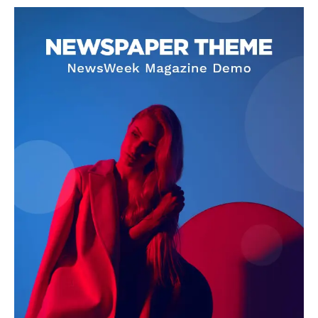
SUBSCRIBE NOW
Company
About
Contact us
Subscription Plans
My account