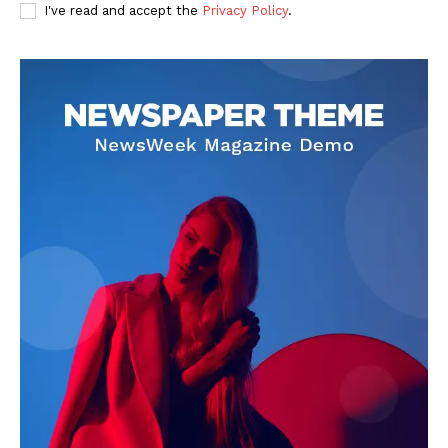
I've read and accept the
Privacy Policy
.
SUBSCRIBE NOW
Company
About
Contact us
Subscription Plans
My account