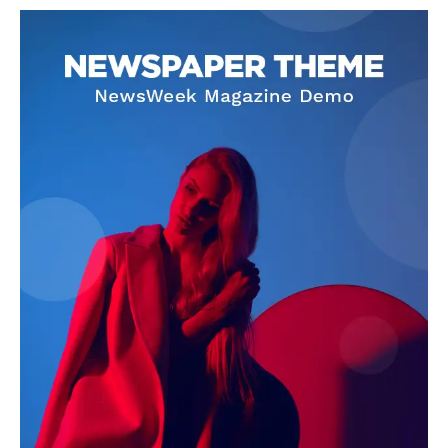
SUBSCRIBE NOW
Company
About
Contact us
Subscription Plans
My account